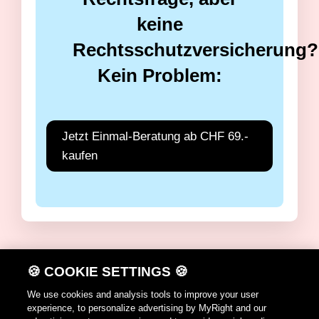
keine
Rechtsschutzversicherung?
Kein Problem:
Jetzt Einmal-Beratung ab CHF 69.-
kaufen
🍪 COOKIE SETTINGS 🍪
DE
FR
IT
EN
We use cookies and analysis tools to improve your user
experience, to personalize advertising by MyRight and our
Nutzungshinweise