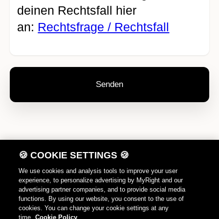
deinen Rechtsfall hier
an:
Rechtsfrage / Rechtsfall
DE
FR
IT
EN
🍪 COOKIE SETTINGS 🍪
Datenschutz
We use cookies and analysis tools to improve your user
experience, to personalize advertising by MyRight and our
Nutzungshinweise
advertising partner companies, and to provide social media
functions. By using our website, you consent to the use of
Cookie Policy
cookies. You can change your cookie settings at any
time.
Cookie Policy