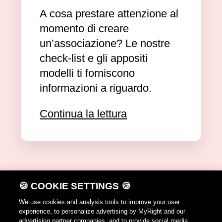
A cosa prestare attenzione al
momento di creare
un’associazione? Le nostre
check-list e gli appositi
modelli ti forniscono
informazioni a riguardo.
Continua la lettura
🍪 COOKIE SETTINGS 🍪
DE
FR
IT
EN
We use cookies and analysis tools to improve your user
experience, to personalize advertising by MyRight and our
Avvertenze per l'utilizzazione
advertising partner companies, and to provide social media