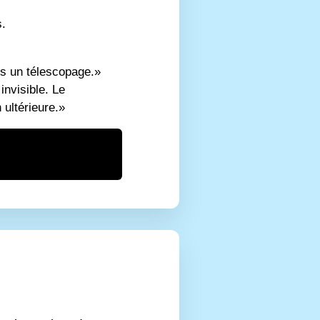
s.
s un télescopage.»
invisible. Le
 ultérieure.»