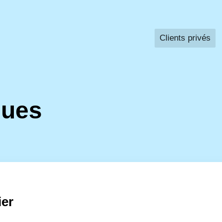
Clients privés
ques
ier