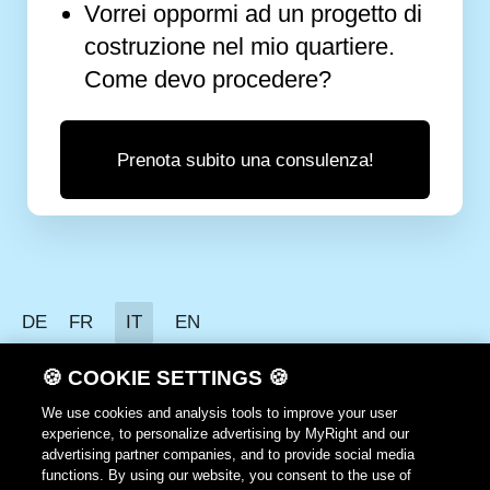
Vorrei oppormi ad un progetto di
costruzione nel mio quartiere.
Come devo procedere?
Prenota subito una consulenza!
DE
FR
IT
EN
Protezione dei dati
🍪 COOKIE SETTINGS 🍪
Avvertenze per l'utilizzazione
We use cookies and analysis tools to improve your user
experience, to personalize advertising by MyRight and our
CG
advertising partner companies, and to provide social media
functions. By using our website, you consent to the use of