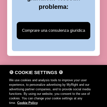
problema:
Comprare una consulenza giuridica
🍪 COOKIE SETTINGS 🍪
DE
FR
IT
EN
We use cookies and analysis tools to improve your user
experience, to personalize advertising by MyRight and our
Avvertenze per l'utilizzazione
advertising partner companies, and to provide social media
functions. By using our website, you consent to the use of
Cookie Policy
cookies. You can change your cookie settings at any
time.
Cookie Policy
Contatto