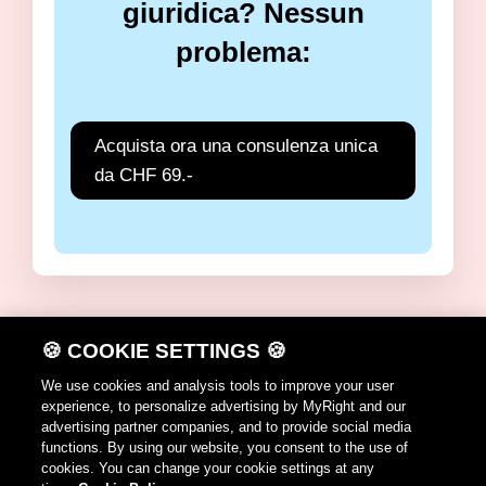
giuridica? Nessun
problema:
Acquista ora una consulenza unica
da CHF 69.-
🍪 COOKIE SETTINGS 🍪
DE
FR
IT
EN
We use cookies and analysis tools to improve your user
experience, to personalize advertising by MyRight and our
Avvertenze per l'utilizzazione
advertising partner companies, and to provide social media
functions. By using our website, you consent to the use of
Cookie Policy
cookies. You can change your cookie settings at any