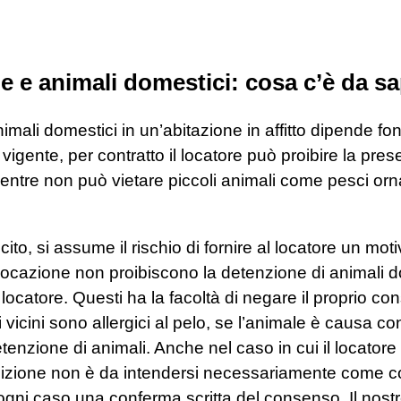
e e animali domestici: cosa c’è da s
imali domestici in un’abitazione in affitto dipende f
vigente, per contratto il locatore può proibire la pres
entre non può vietare piccoli animali come pesci orn
icito, si assume il rischio di fornire al locatore un mo
i locazione non proibiscono la detenzione di animali d
ocatore. Questi ha la facoltà di negare il proprio co
vicini sono allergici al pelo, se l’animale è causa con
etenzione di animali. Anche nel caso in cui il locatore 
dizione non è da intendersi necessariamente come co
ogni caso una conferma scritta del consenso. Il nostro