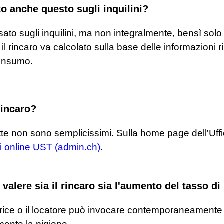
to anche questo sugli inquilini?
rsato sugli inquilini, ma non integralmente, bensì so
l rincaro va calcolato sulla base delle informazioni ri
consumo.
rincaro?
rette non sono semplicissimi. Sulla home page dell'Uffic
ri online UST (admin.ch)
.
r valere sia il rincaro sia l'aumento del tasso di
rice o il locatore può invocare contemporaneamente il 