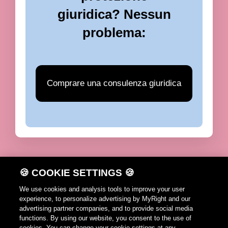
giuridica? Nessun
problema:
Comprare una consulenza giuridica
🍪 COOKIE SETTINGS 🍪
DE
FR
IT
EN
We use cookies and analysis tools to improve your user
experience, to personalize advertising by MyRight and our
Avvertenze per l'utilizzazione
advertising partner companies, and to provide social media
functions. By using our website, you consent to the use of
Cookie Policy
cookies. You can change your cookie settings at any